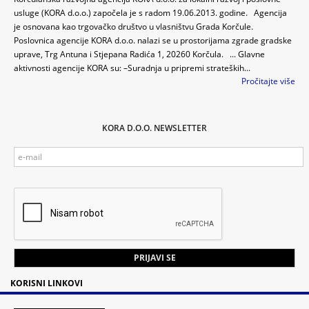
usluge (KORA d.o.o.) započela je s radom 19.06.2013. godine. Agencija
je osnovana kao trgovačko društvo u vlasništvu Grada Korčule.
Poslovnica agencije KORA d.o.o. nalazi se u prostorijama zgrade gradske
uprave, Trg Antuna i Stjepana Radića 1, 20260 Korčula. ... Glavne
aktivnosti agencije KORA su: –Suradnja u pripremi strateških...
Pročitajte više
KORA D.O.O. NEWSLETTER
KORISNI LINKOVI