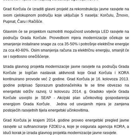
Grad Korčula će izraditi glavni projekt za rekonstrukciju javne rasvjete na
svom cjelokupnom području koje uključuje 5 naselja: Korčulu, Žrnovo,
Pupnat, Čaru i Račišće.
Glavnim će se projektom razmotriti mogućnost uvođenja LED rasvjete na
području Grada Korčule. Provedbom mjera modernizacije očekuje se
smanjenje instalirane snage za cca 35-50% i potrošnje električne energije
za cca 40-60%. Osim smanjenja računa za električnu energiju, smanjit će
se i svjetlosno onečišćenje.
Izrada glavnog projekta modernizacije javne rasvjete na području Grada
Korčule je logičan nastavak aktivnosti koje Grad Korčula i KORA
kontinuirano provode već 2 godine. Grad Korčula je 16. kolovoza 2013.
godine potpisao Sporazum gradonačelnika te se time obvezao na
energetski održiv razvoj. U kolovozu 2014. g. Gradsko vijeće Grada
Korčule usvojilo je SEAP - Akcijski plan učinkovitog gospodarenja
energijom Grada Korčule. Jedna od usvojenih mjera je zamjena
postojećih rasvjetnih tijela energetski učinkovitima.
Grad Korčula je krajem 2014. godine proveo energetski pregled javne
rasvjete uz sufinanciranje FZOEU-a, koje je osigurala agencija KORA, a
idući korak je izrada glavnog projekta modernizacije javne rasvjete.