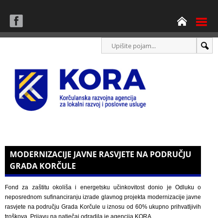
MODERNIZACIJE JAVNE RASVJETE NA PODRUČJU
GRADA KORČULE
Fond za zaštitu okoliša i energetsku učinkovitost donio je Odluku o
neposrednom sufinanciranju izrade glavnog projekta modernizacije javne
rasvjete na području Grada Korčule u iznosu od 60% ukupno prihvatljivih
troškova. Prijavu na natječaj odradila je agencija KORA.