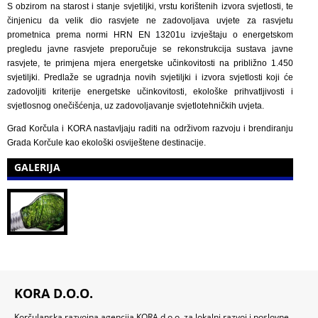
S obzirom na starost i stanje svjetiljki, vrstu korištenih izvora svjetlosti, te
činjenicu da velik dio rasvjete ne zadovoljava uvjete za rasvjetu
prometnica prema normi HRN EN 13201u izvještaju o energetskom
pregledu javne rasvjete preporučuje se rekonstrukcija sustava javne
rasvjete, te primjena mjera energetske učinkovitosti na približno 1.450
svjetiljki. Predlaže se ugradnja novih svjetiljki i izvora svjetlosti koji će
zadovoljiti kriterije energetske učinkovitosti, ekološke prihvatljivosti i
svjetlosnog onečišćenja, uz zadovoljavanje svjetlotehničkih uvjeta.
Grad Korčula i KORA nastavljaju raditi na održivom razvoju i brendiranju
Grada Korčule kao ekološki osviještene destinacije.
GALERIJA
KORA D.O.O.
Korčulanska razvojna agencija KORA d.o.o. za lokalni razvoj i poslovne