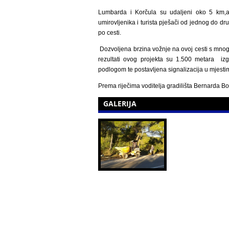
Lumbarda i Korčula su udaljeni oko 5 km,a t
umirovljenika i turista pješači od jednog do d
po cesti.
Dozvoljena brzina vožnje na ovoj cesti s mnog
rezultati ovog projekta su 1.500 metara izg
podlogom te postavljena signalizacija u mjest
Prema riječima voditelja gradilišta Bernarda Bo
GALERIJA