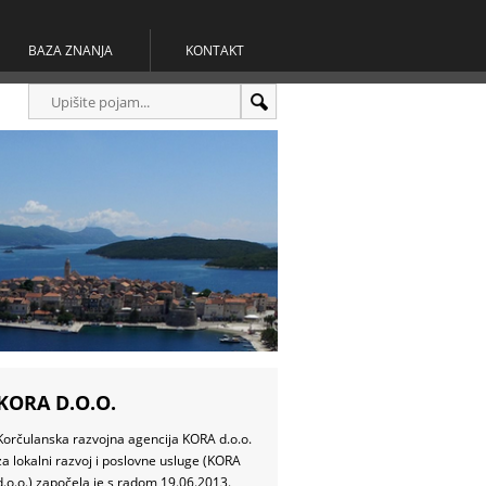
BAZA ZNANJA
KONTAKT
KORA D.O.O.
Korčulanska razvojna agencija KORA d.o.o.
za lokalni razvoj i poslovne usluge (KORA
d.o.o.) započela je s radom 19.06.2013.