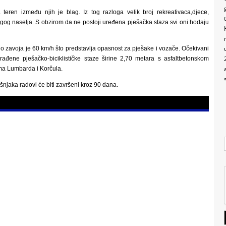
eren između njih je blag. Iz tog razloga velik broj rekreativaca,djece,
rugog naselja. S obzirom da ne postoji uređena pješačka staza svi oni hodaju
o zavoja je 60 km/h što predstavlja opasnost za pješake i vozače. Očekivani
rađene pješačko-biciklističke staze širine 2,70 metara s asfaltbetonskom
ima Lumbarda i Korčula.
šnjaka radovi će biti završeni kroz 90 dana.