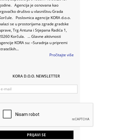
godine. Agencija je osnovana kao
trgovačko društvo u vlasništvu Grada
Korčule. Poslovnica agencije KORA d.o.o.
nalazi se u prostorijama zgrade gradske
uprave, Trg Antuna i Stjepana Radića 1,
20260 Korčula. ... Glavne aktivnosti
agencije KORA su: –Suradnja u pripremi
strateških...
Pročitajte više
KORA D.O.O. NEWSLETTER