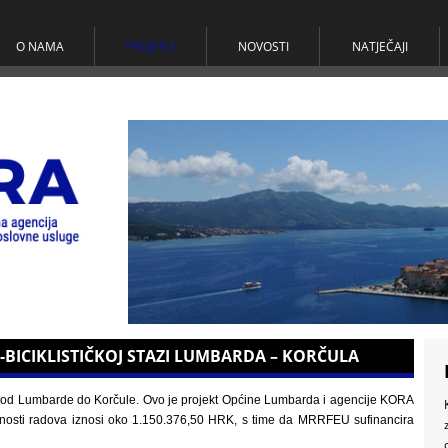
O NAMA
PROJEKTI
NOVOSTI
NATJEČAJI
-BICIKLISTIČKOJ STAZI LUMBARDA – KORČULA
ze od Lumbarde do Korčule. Ovo je projekt Općine Lumbarda i agencije KORA
dnosti radova iznosi oko 1.150.376,50 HRK, s time da MRRFEU sufinancira