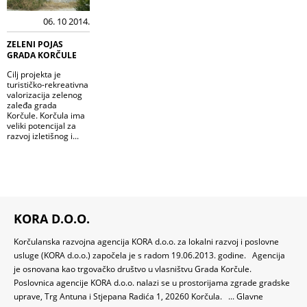
06. 10 2014.
ZELENI POJAS
GRADA KORČULE
Cilj projekta je
turističko-rekreativna
valorizacija zelenog
zaleđa grada
Korčule. Korčula ima
veliki potencijal za
razvoj izletišnog i...
KORA D.O.O.
Korčulanska razvojna agencija KORA d.o.o. za lokalni razvoj i poslovne
usluge (KORA d.o.o.) započela je s radom 19.06.2013. godine. Agencija
je osnovana kao trgovačko društvo u vlasništvu Grada Korčule.
Poslovnica agencije KORA d.o.o. nalazi se u prostorijama zgrade gradske
uprave, Trg Antuna i Stjepana Radića 1, 20260 Korčula. ... Glavne