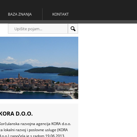
BAZA ZNANJA
KONTAKT
KORA D.O.O.
Korčulanska razvojna agencija KORA d.o.o.
za lokalni razvoj i poslovne usluge (KORA
d.o.o.) započela je s radom 19.06.2013.