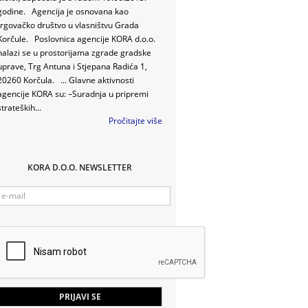
godine. Agencija je osnovana kao
trgovačko društvo u vlasništvu Grada
Korčule. Poslovnica agencije KORA d.o.o.
nalazi se u prostorijama zgrade gradske
uprave, Trg Antuna i Stjepana Radića 1,
20260 Korčula. ... Glavne aktivnosti
agencije KORA su: –Suradnja u pripremi
strateških...
Pročitajte više
KORA D.O.O. NEWSLETTER