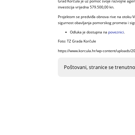
Grad Korčula je uz pomoć svoje razvojne agencij
investicija vrijedna 579.500,00 kn.
Projektom se predviđa obnova rive na otoku Vrni
sigurnost obavljanja pomorskog prometa i si
Odluka je dostupna na
poveznici
.
Foto: TZ Grada Korčule
https://www.korcula.hr/wp-content/uploads/
Poštovani, stranice se trenutn