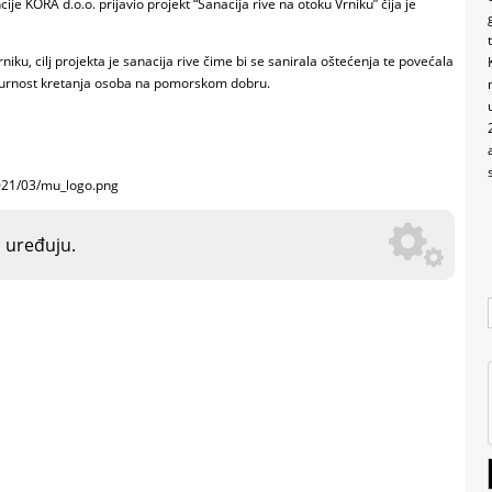
e KORA d.o.o. prijavio projekt “Sanacija rive na otoku Vrniku” čija je
ku, cilj projekta je sanacija rive čime bi se sanirala oštećenja te povećala
gurnost kretanja osoba na pomorskom dobru.
2021/03/mu_logo.png
o uređuju.