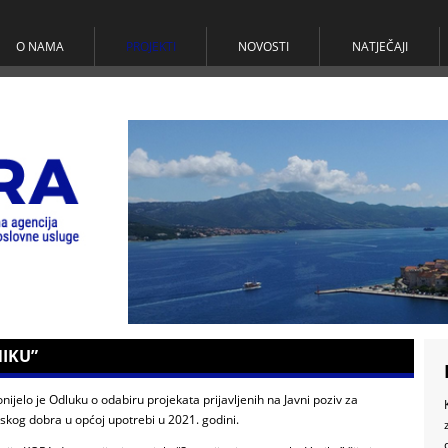
O NAMA
PROJEKTI
NOVOSTI
NATJEČAJI
NIKU”
ijelo je Odluku o odabiru projekata prijavljenih na Javni poziv za
skog dobra u općoj upotrebi u 2021. godini.