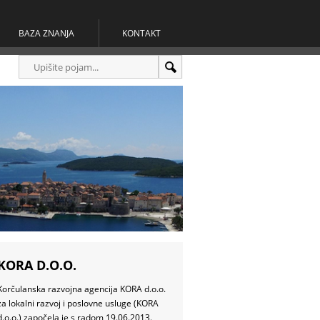
BAZA ZNANJA
KONTAKT
KORA D.O.O.
Korčulanska razvojna agencija KORA d.o.o.
za lokalni razvoj i poslovne usluge (KORA
d.o.o.) započela je s radom 19.06.2013.