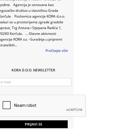
godine. Agencija je osnovana kao
trgovačko društvo u vlasništvu Grada
Korčule. Poslovnica agencije KORA d.o.o.
nalazi se u prostorijama zgrade gradske
uprave, Trg Antuna i Stjepana Radića 1,
20260 Korčula. ... Glavne aktivnosti
agencije KORA su: –Suradnja u pripremi
strateških...
Pročitajte više
KORA D.O.O. NEWSLETTER