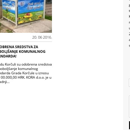
20. 06 2016.
OBRENA SREDSTVA ZA
BOLJŠANJE KOMUNALNOG
ANDARDA!
du Korčuli su odobrena sredstva
poboljšanje komunalnog
ndarda Grada Korčule u iznosu
100.000,00 HRK. KORA d.o.o. je u
dnji...