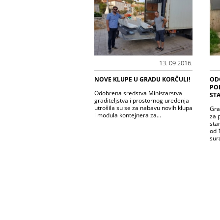
13. 09 2016.
NOVE KLUPE U GRADU KORČULI!
OD
PO
Odobrena sredstva Ministarstva
ST
graditeljstva i prostornog uređenja
utrošila su se za nabavu novih klupa
Gra
i modula kontejnera za...
za 
sta
od 
sura