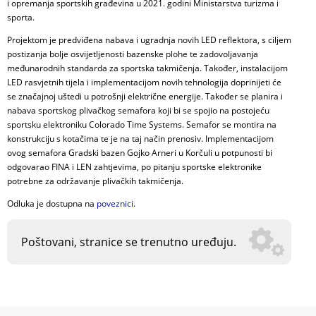
i opremanja sportskih građevina u 2021. godini Ministarstva turizma i
sporta.
Projektom je predviđena nabava i ugradnja novih LED reflektora, s ciljem
postizanja bolje osvijetljenosti bazenske plohe te zadovoljavanja
međunarodnih standarda za sportska takmičenja. Također, instalacijom
LED rasvjetnih tijela i implementacijom novih tehnologija doprinijeti će
se značajnoj uštedi u potrošnji električne energije. Također se planira i
nabava sportskog plivačkog semafora koji bi se spojio na postojeću
sportsku elektroniku Colorado Time Systems. Semafor se montira na
konstrukciju s kotačima te je na taj način prenosiv. Implementacijom
ovog semafora Gradski bazen Gojko Arneri u Korčuli u potpunosti bi
odgovarao FINA i LEN zahtjevima, po pitanju sportske elektronike
potrebne za održavanje plivačkih takmičenja.
Odluka je dostupna na
poveznici
.
Poštovani, stranice se trenutno uređuju.