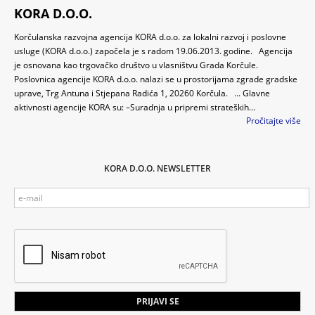
KORA D.O.O.
Korčulanska razvojna agencija KORA d.o.o. za lokalni razvoj i poslovne
usluge (KORA d.o.o.) započela je s radom 19.06.2013. godine. Agencija
je osnovana kao trgovačko društvo u vlasništvu Grada Korčule.
Poslovnica agencije KORA d.o.o. nalazi se u prostorijama zgrade gradske
uprave, Trg Antuna i Stjepana Radića 1, 20260 Korčula. ... Glavne
aktivnosti agencije KORA su: –Suradnja u pripremi strateških...
Pročitajte više
KORA D.O.O. NEWSLETTER