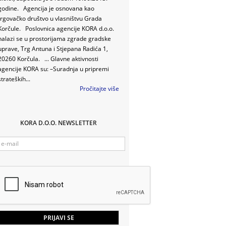
godine. Agencija je osnovana kao
trgovačko društvo u vlasništvu Grada
Korčule. Poslovnica agencije KORA d.o.o.
nalazi se u prostorijama zgrade gradske
uprave, Trg Antuna i Stjepana Radića 1,
20260 Korčula. ... Glavne aktivnosti
agencije KORA su: –Suradnja u pripremi
strateških...
Pročitajte više
KORA D.O.O. NEWSLETTER