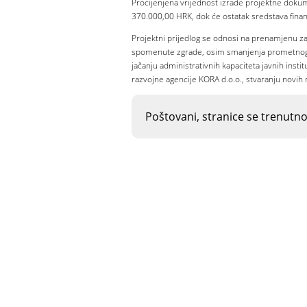
Procijenjena vrijednost izrade projektne dok
370.000,00 HRK, dok će ostatak sredstava finan
Projektni prijedlog se odnosi na prenamjenu z
spomenute zgrade, osim smanjenja prometnog pri
jačanju administrativnih kapaciteta javnih insti
razvojne agencije KORA d.o.o., stvaranju novih 
Poštovani, stranice se trenutn