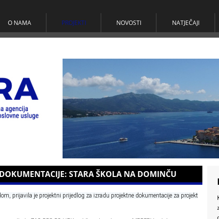
O NAMA
PROJEKTI
NOVOSTI
NATJEČAJI
 DOKUMENTACIJE: STARA ŠKOLA NA DOMINČU
, prijavila je projektni prijedlog za izradu projektne dokumentacije za projekt