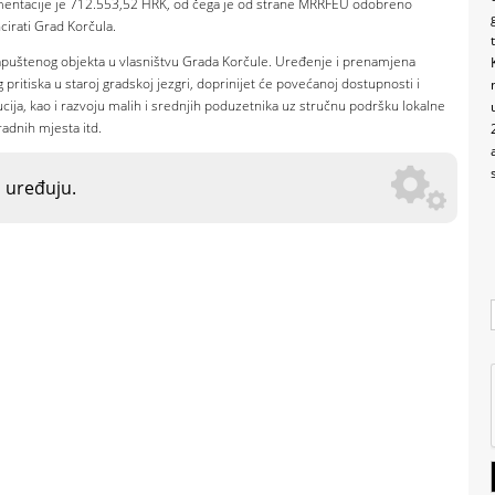
umentacije je 712.553,52 HRK, od čega je od strane MRRFEU odobreno
cirati Grad Korčula.
apuštenog objekta u vlasništvu Grada Korčule. Uređenje i prenamjena
tiska u staroj gradskoj jezgri, doprinijet će povećanoj dostupnosti i
tucija, kao i razvoju malih i srednjih poduzetnika uz stručnu podršku lokalne
radnih mjesta itd.
o uređuju.