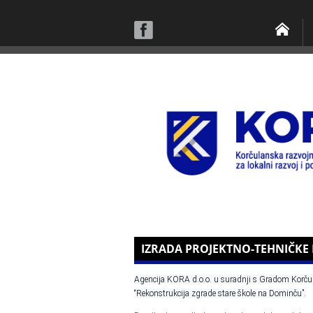
IZRADA PROJEKTNO-TEHNIČKE
Agencija KORA d.o.o. u suradnji s Gradom Korčulom
“Rekonstrukcija zgrade stare škole na Dominču”.