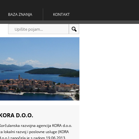
BAZA ZNANJA
KONTAKT
KORA D.O.O.
Korčulanska razvojna agencija KORA d.o.o.
za lokalni razvoj i poslovne usluge (KORA
d.o.o.) započela je s radom 19.06.2013.