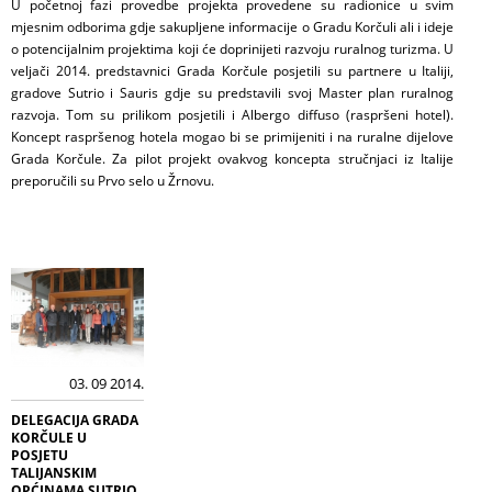
U početnoj fazi provedbe projekta provedene su radionice u svim
mjesnim odborima gdje sakupljene informacije o Gradu Korčuli ali i ideje
o potencijalnim projektima koji će doprinijeti razvoju ruralnog turizma. U
veljači 2014. predstavnici Grada Korčule posjetili su partnere u Italiji,
gradove Sutrio i Sauris gdje su predstavili svoj Master plan ruralnog
razvoja. Tom su prilikom posjetili i Albergo diffuso (raspršeni hotel).
Koncept raspršenog hotela mogao bi se primijeniti i na ruralne dijelove
Grada Korčule. Za pilot projekt ovakvog koncepta stručnjaci iz Italije
preporučili su Prvo selo u Žrnovu.
03. 09 2014.
DELEGACIJA GRADA
KORČULE U
POSJETU
TALIJANSKIM
OPĆINAMA SUTRIO