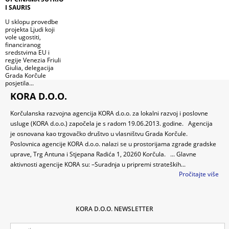
I SAURIS
U sklopu provedbe
projekta Ljudi koji
vole ugostiti,
financiranog
sredstvima EU i
regije Venezia Friuli
Giulia, delegacija
Grada Korčule
posjetila...
KORA D.O.O.
Korčulanska razvojna agencija KORA d.o.o. za lokalni razvoj i poslovne
usluge (KORA d.o.o.) započela je s radom 19.06.2013. godine. Agencija
je osnovana kao trgovačko društvo u vlasništvu Grada Korčule.
Poslovnica agencije KORA d.o.o. nalazi se u prostorijama zgrade gradske
uprave, Trg Antuna i Stjepana Radića 1, 20260 Korčula. ... Glavne
aktivnosti agencije KORA su: –Suradnja u pripremi strateških...
Pročitajte više
KORA D.O.O. NEWSLETTER