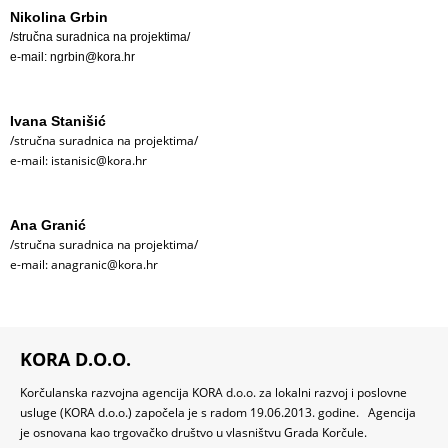
Nikolina Grbin
/stručna suradnica na projektima/
e-mail: ngrbin@kora.hr
Ivana Stanišić
/stručna suradnica na projektima/
e-mail: istanisic@kora.hr
Ana Granić
/stručna suradnica na projektima/
e-mail: anagranic@kora.hr
KORA D.O.O.
Korčulanska razvojna agencija KORA d.o.o. za lokalni razvoj i poslovne
usluge (KORA d.o.o.) započela je s radom 19.06.2013. godine. Agencija
je osnovana kao trgovačko društvo u vlasništvu Grada Korčule.