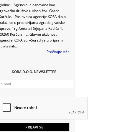
godine. Agencija je osnovana kao
trgovačko društvo u vlasništvu Grada
Korčule. Poslovnica agencije KORA d.o.o.
nalazi se u prostorijama zgrade gradske
uprave, Trg Antuna i Stjepana Radića 1,
20260 Korčula. ... Glavne aktivnosti
agencije KORA su: –Suradnja u pripremi
strateških...
Pročitajte više
KORA D.O.O. NEWSLETTER