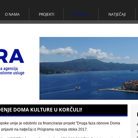
O NAMA
PROJEKTI
NOVOSTI
NATJEČAJI
ENJE DOMA KULTURE U KORČULI!
opske unije je odobrilo za financiranje projekt "Druga faza obnove Doma
prijavili na natječaj iz Programa razvoja otoka 2017.