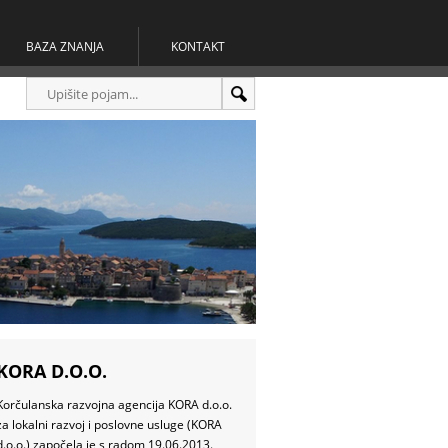
BAZA ZNANJA
KONTAKT
KORA D.O.O.
Korčulanska razvojna agencija KORA d.o.o.
za lokalni razvoj i poslovne usluge (KORA
d.o.o.) započela je s radom 19.06.2013.