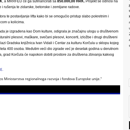
RK
, a MRRFEU će ga sufinancirati sa
850.000,00 HRK.
Projekt se odnosi na
i rušenja te zidarske, betonske i zemljane radove.
ora te postavljanje lifta kako bi se omogućio pristup slabo pokretnim i
com u kolicima.
kada je izgrađena kao Dom kulture, odigrala je značajnu ulogu u društvenom
uralni plesovi, maškare, svečani plesovi, koncerti, izložbe i drugi društveni
azi Gradska knjižnica Ivan Vidali i Centar za kulturu Korčula u sklopu kojeg
teta 400 osoba. Međutim veći dio zgrade već je desetak godina u derutnom
kta, grad Korčula će napokon dobiti prostore za društvena zbivanja kakvog
JE.
nos Ministarstva regionalnoga razvoja i fondova Europske unije."