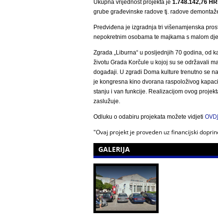
Ukupna vrijednost projekta je
1.748.142,76 H
grube građevinske radove tj. radove demontaže 
Predviđena je izgradnja tri višenamjenska prost
nepokretnim osobama te majkama s malom dje
Zgrada „Liburna“ u posljednjih 70 godina, od 
životu Grada Korčule u kojoj su se održavali mat
događaji. U zgradi Doma kulture trenutno se nal
je kongresna kino dvorana raspoloživog kapaci
stanju i van funkcije. Realizacijom ovog proje
zaslužuje.
OVD
Odluku o odabiru projekata možete vidjeti
"Ovaj projekt je proveden uz financijski dopri
GALERIJA