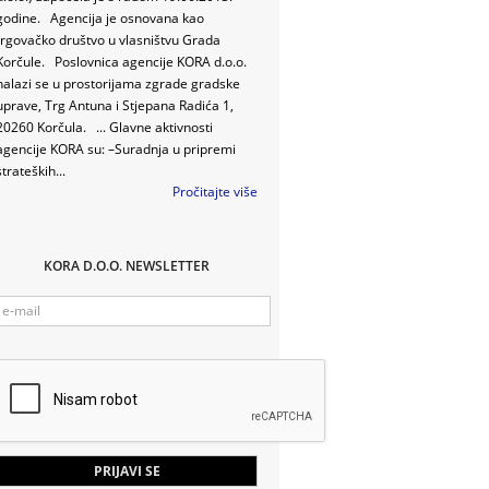
godine. Agencija je osnovana kao
trgovačko društvo u vlasništvu Grada
Korčule. Poslovnica agencije KORA d.o.o.
nalazi se u prostorijama zgrade gradske
uprave, Trg Antuna i Stjepana Radića 1,
20260 Korčula. ... Glavne aktivnosti
agencije KORA su: –Suradnja u pripremi
strateških...
Pročitajte više
KORA D.O.O. NEWSLETTER