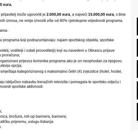
0 eura.
rijavitelj može ugovoriti je
2.000,00 eura
, a najveći
15.000,00 eura
, s time
enih iznosa, ne smije iznositi više od 80% cjelokupne vrijednosti programa.
kama:
u programa koji podrazumijevaju: najam sportskog objekta, sportske
telj, voditelji i ostali provoditelji) koji su navedeni u Obrascu prijave
u proračuna;
 organizirani prijevoz korisnika programa ako je on neophodan za njegovu
tivija opcija;
 smještaja kategoriziranog s maksimalno četiri (4) zvjezdice (hotel, hostel,
 isključivo nabavku trenažnih rekvizita i pomagala te sportsku odjeću i
ovesti sportske aktivnosti.
a;
epnica, brošura, roll-up bannera, bannera;
afičku pripremu, uslugu tiskanja.
e.