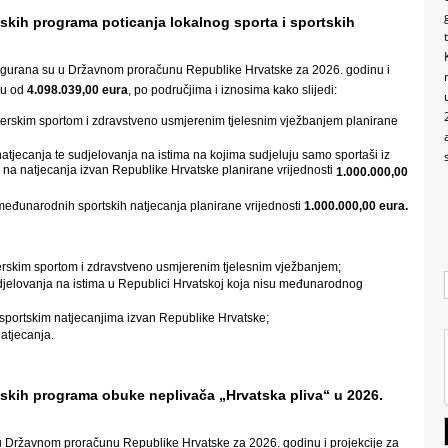
tskih programa poticanja lokalnog sporta i sportskih
sigurana su u Državnom proračunu Republike Hrvatske za 2026. godinu i
su od
4.098.039,00 eura
, po područjima i iznosima kako slijedi:
erskim sportom i zdravstveno usmjerenim tjelesnim vježbanjem planirane
tjecanja te sudjelovanja na istima na kojima sudjeluju samo sportaši iz
 na natjecanja izvan Republike Hrvatske planirane vrijednosti
1.000.000,00
eđunarodnih sportskih natjecanja planirane vrijednosti
1.000.000,00 eura.
rskim sportom i zdravstveno usmjerenim tjelesnim vježbanjem;
sudjelovanja na istima u Republici Hrvatskoj koja nisu međunarodnog
 sportskim natjecanjima izvan Republike Hrvatske;
atjecanja.
tskih programa obuke neplivača „Hrvatska pliva“ u 2026.
u Državnom proračunu Republike Hrvatske za 2026. godinu i projekcije za