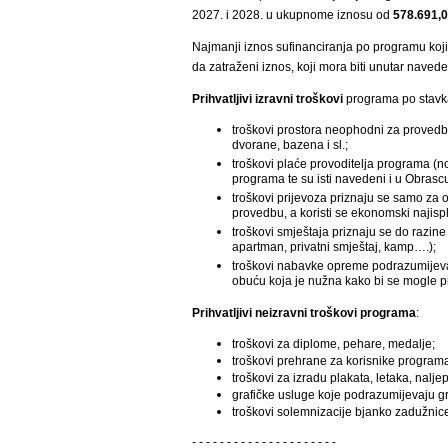
2027. i 2028. u ukupnome iznosu od
578.691,0
Najmanji iznos sufinanciranja po programu koji p
da zatraženi iznos, koji mora biti unutar naved
Prihvatljivi izravni troškovi
programa po stav
troškovi prostora neophodni za provedb
dvorane, bazena i sl.;
troškovi plaće provoditelja programa (nosi
programa te su isti navedeni i u Obrasc
troškovi prijevoza priznaju se samo za
provedbu, a koristi se ekonomski najispla
troškovi smještaja priznaju se do razine
apartman, privatni smještaj, kamp….);
troškovi nabavke opreme podrazumijevaju
obuću koja je nužna kako bi se mogle pr
Prihvatljivi neizravni troškovi programa
:
troškovi za diplome, pehare, medalje;
troškovi prehrane za korisnike program
troškovi za izradu plakata, letaka, nalj
grafičke usluge koje podrazumijevaju gr
troškovi solemnizacije bjanko zadužnic
- - - - - - - - - - - - - - - - - - - - -