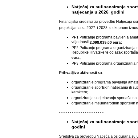
Natječaj za sufinanciranje spor
natjecanja u 2026. godini
Financijska sredstva za provedbu Natječaja o
projekcijama za 2027. i 2028. u ukupnom izno
PP1 Poticanje programa bavljenja amat
vrijednosti
2.098.039,00 eura;
PP2 Poticanje programa organiziranja na
Republike Hrvatske te odlazak sportaša
eura;
PP3 Poticanje programa organiziranja m
Prihvatljive aktivnosti
su:
organiziranje programa bavljenja amate
organiziranje sportskih natjecanja ili 
karaktera;
organiziranje sudjelovanja sportaša na
organiziranje međunarodnih sportskih n
- - - - - - - - - - - - - - - - - - - - -
Natječaj za sufinanciranje spor
godini
Sredstva za provedbu Natječaja osigurana su 