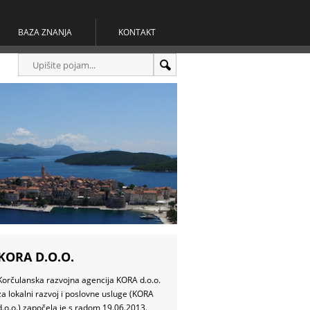
BAZA ZNANJA
KONTAKT
KORA D.O.O.
Korčulanska razvojna agencija KORA d.o.o.
za lokalni razvoj i poslovne usluge (KORA
d.o.o.) započela je s radom 19.06.2013.