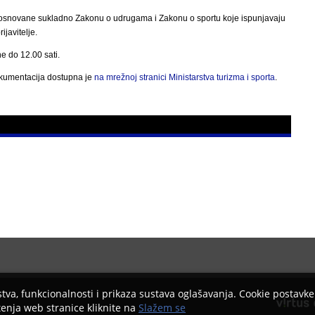
orta osnovane sukladno Zakonu o udrugama i Zakonu o sportu koje ispunjavaju
javitelje.
e do 12.00 sati.
dokumentacija dostupna je
na
mrežnoj stranici Ministarstva turizma i sporta
.
ustva, funkcionalnosti i prikaza sustava oglašavanja. Cookie postavk
tenja web stranice kliknite na
Slažem se