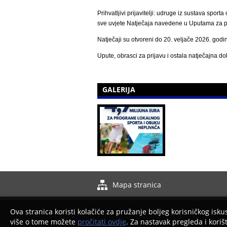
Prihvatljivi prijavitelji: udruge iz sustava sp
sve uvjete Natječaja navedene u Uputama za pri
Natječaji su otvoreni do 20. veljače 2026. godin
Upute, obrasci za prijavu i ostala natječajna 
GALERIJA
Mapa stranica
Ova stranica koristi kolačiće za pružanje boljeg korisničkog isk
više o tome možete
pročitati ovdje
. Za nastavak pregleda i koriš