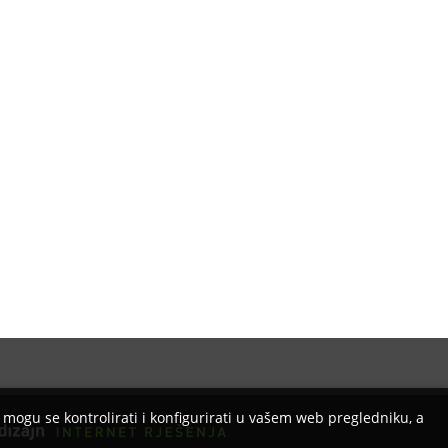
Izrada web stranica
e mogu se kontrolirati i konfigurirati u vašem web pregledniku, a