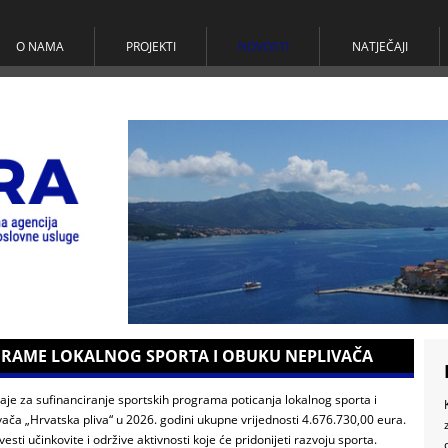
O NAMA
PROJEKTI
NOVOSTI
NATJEČAJI
OGRAME LOKALNOG SPORTA I OBUKU NEPLIVAČA
ečaje za sufinanciranje sportskih programa poticanja lokalnog sporta i
ača „Hrvatska pliva“ u 2026. godini ukupne vrijednosti 4.676.730,00 eura.
ovesti učinkovite i održive aktivnosti koje će pridonijeti razvoju sporta.