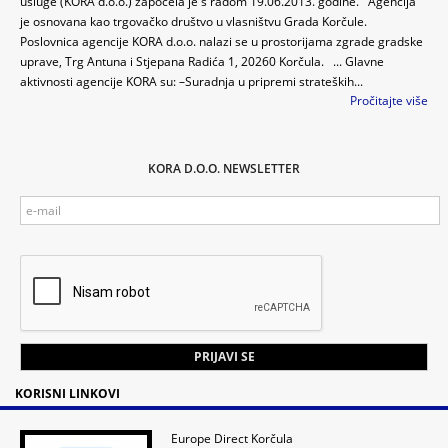
usluge (KORA d.o.o.) započela je s radom 19.06.2013. godine. Agencija
je osnovana kao trgovačko društvo u vlasništvu Grada Korčule.
Poslovnica agencije KORA d.o.o. nalazi se u prostorijama zgrade gradske
uprave, Trg Antuna i Stjepana Radića 1, 20260 Korčula. ... Glavne
aktivnosti agencije KORA su: –Suradnja u pripremi strateških...
Pročitajte više
KORA D.O.O. NEWSLETTER
KORISNI LINKOVI
Europe Direct Korčula