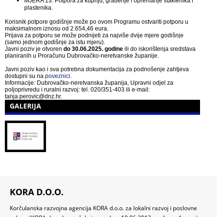
MJERA 13. Potpora za kupnju, građenje i opremanje staklenika i
plastenika.
Korisnik potpore godišnje može po ovom Programu ostvariti potporu u
maksimalnom iznosu od 2.654,46 eura.
Prijava za potporu se može podnijeti za najviše dvije mjere godišnje
(samo jednom godišnje za istu mjeru).
Javni poziv je otvoren
do 30.06.2025. godine
ili do iskorištenja sredstava
planiranih u Proračunu Dubrovačko-neretvanske županije.
Javni poziv kao i sva potrebna dokumentacija za podnošenje zahtjeva
dostupni su na
poveznici
.
Informacije: Dubrovačko-neretvanska županija, Upravni odjel za
poljoprivredu i ruralni razvoj: tel. 020/351-403 ili e-mail:
tanja.perovic@dnz.hr.
GALERIJA
KORA D.O.O.
Korčulanska razvojna agencija KORA d.o.o. za lokalni razvoj i poslovne