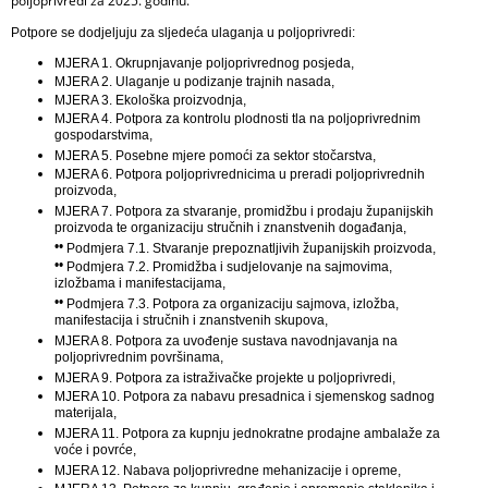
poljoprivredi za
2025. godinu.
Potpore se dodjeljuju za sljedeća ulaganja u poljoprivredi:
MJERA 1. Okrupnjavanje poljoprivrednog posjeda,
MJERA 2. Ulaganje u podizanje trajnih nasada,
MJERA 3. Ekološka proizvodnja,
MJERA 4. Potpora za kontrolu plodnosti tla na poljoprivrednim
gospodarstvima,
MJERA 5. Posebne mjere pomoći za sektor stočarstva,
MJERA 6. Potpora poljoprivrednicima u preradi poljoprivrednih
proizvoda,
MJERA 7. Potpora za stvaranje, promidžbu i prodaju županijskih
proizvoda te organizaciju stručnih i znanstvenih događanja,
••
Podmjera 7.1. Stvaranje prepoznatljivih županijskih proizvoda,
••
Podmjera 7.2. Promidžba i sudjelovanje na sajmovima,
izložbama i manifestacijama,
••
Podmjera 7.3. Potpora za organizaciju sajmova, izložba,
manifestacija i stručnih i znanstvenih skupova,
MJERA 8. Potpora za uvođenje sustava navodnjavanja na
poljoprivrednim površinama,
MJERA 9. Potpora za istraživačke projekte u poljoprivredi,
MJERA 10. Potpora za nabavu presadnica i sjemenskog sadnog
materijala,
MJERA 11. Potpora za kupnju jednokratne prodajne ambalaže za
voće i povrće,
MJERA 12. Nabava poljoprivredne mehanizacije i opreme,