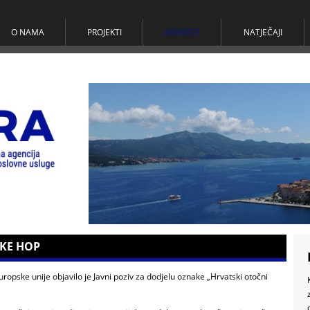
O NAMA
PROJEKTI
NOVOSTI
NATJEČAJI
AKE HOP
ropske unije objavilo je Javni poziv za dodjelu oznake „Hrvatski otočni