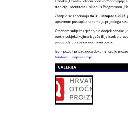
Oznaka „Hrvatski otočni proizvod“ dodjeljuje
tradicije i identiteta u skladu s Programom „Hr
Zahtjevi se zaprimaju
do 31. listopada 2025.
upravnom postupku na temelju prijedloga str
Otočnom subjektu rješenje o dodjeli oznake „Hr
otočni subjekti kojima istječe ili je isteklo pr
proizvode prijave na ovaj Javni poziv.
Javni poziv i pripadajuću dokumentaciju može
fondova Europske unije
.
GALERIJA