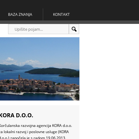
BAZA ZNANJA
KONTAKT
KORA D.O.O.
Korčulanska razvojna agencija KORA d.o.o.
za lokalni razvoj i poslovne usluge (KORA
d.o.o.) započela je s radom 19.06.2013.