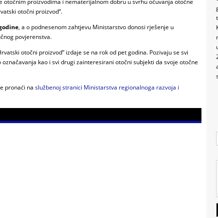
 se otočnim proizvodima i nematerijalnom dobru u svrhu očuvanja otočne
vatski otočni proizvod“.
 godine
, a o podnesenom zahtjevu Ministarstvo donosi rješenje u
učnog povjerenstva.
vatski otočni proizvod“ izdaje se na rok od pet godina. Pozivaju se svi
avo označavanja kao i svi drugi zainteresirani otočni subjekti da svoje otočne
te pronaći na
službenoj stranici Ministarstva regionalnoga razvoja i