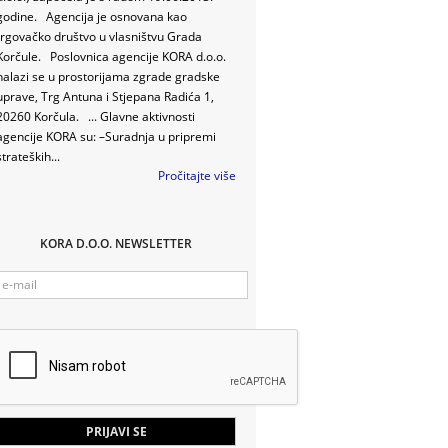
godine. Agencija je osnovana kao
trgovačko društvo u vlasništvu Grada
Korčule. Poslovnica agencije KORA d.o.o.
nalazi se u prostorijama zgrade gradske
uprave, Trg Antuna i Stjepana Radića 1,
20260 Korčula. ... Glavne aktivnosti
agencije KORA su: –Suradnja u pripremi
strateških...
Pročitajte više
KORA D.O.O. NEWSLETTER